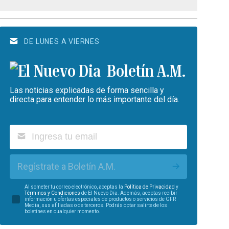
DE LUNES A VIERNES
Boletín A.M.
Las noticias explicadas de forma sencilla y
directa para entender lo más importante del día.
Regístrate a Boletín A.M.
Al someter tu correo electrónico, aceptas la
Política de Privacidad
y
Términos y Condiciones
de El Nuevo Día. Además, aceptas recibir
información u ofertas especiales de productos o servicios de GFR
Media, sus afiliadas o de terceros. Podrás optar salirte de los
boletines en cualquier momento.