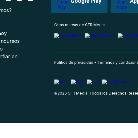
Google Play
Ap
omos?
s
Otras marcas de GFR Media
 hoy
oncursos
io
nfiar en
Política de privacidad
Términos y condicion
©
2026
GFR Media, Todos los Derechos Rese