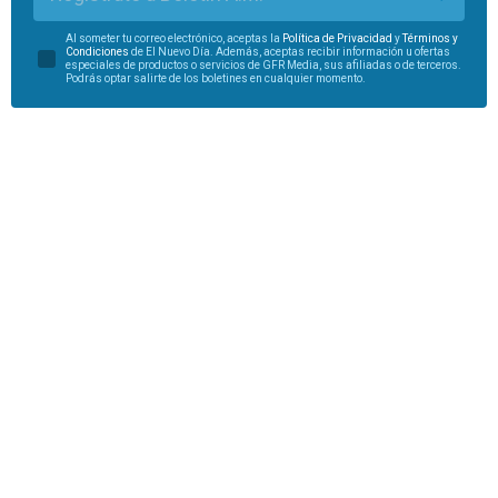
Al someter tu correo electrónico, aceptas la
Política de Privacidad
y
Términos y
Condiciones
de El Nuevo Día. Además, aceptas recibir información u ofertas
especiales de productos o servicios de GFR Media, sus afiliadas o de terceros.
Podrás optar salirte de los boletines en cualquier momento.