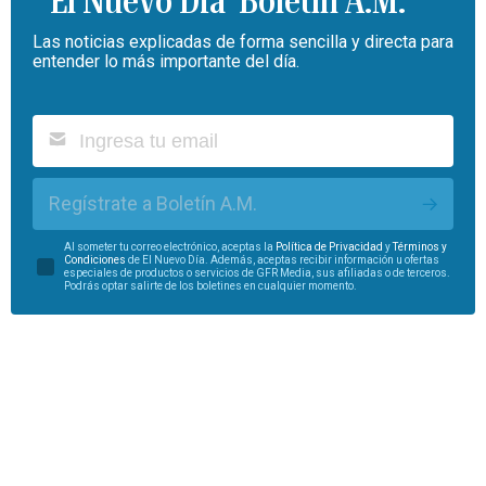
Boletín A.M.
Las noticias explicadas de forma sencilla y directa para
entender lo más importante del día.
Regístrate a Boletín A.M.
Al someter tu correo electrónico, aceptas la
Política de Privacidad
y
Términos y
Condiciones
de El Nuevo Día. Además, aceptas recibir información u ofertas
especiales de productos o servicios de GFR Media, sus afiliadas o de terceros.
Podrás optar salirte de los boletines en cualquier momento.