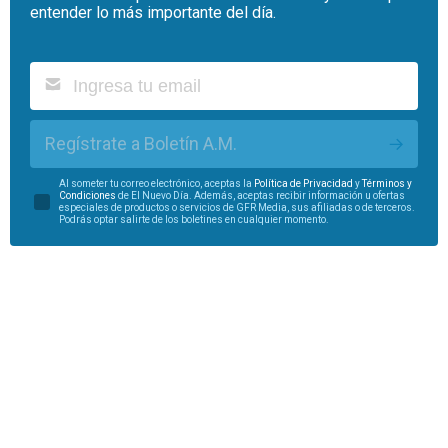
entender lo más importante del día.
Regístrate a Boletín A.M.
Al someter tu correo electrónico, aceptas la
Política de Privacidad
y
Términos y
Condiciones
de El Nuevo Día. Además, aceptas recibir información u ofertas
especiales de productos o servicios de GFR Media, sus afiliadas o de terceros.
Podrás optar salirte de los boletines en cualquier momento.