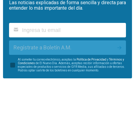
Las noticias explicadas de forma sencilla y directa para
entender lo más importante del día.
Regístrate a Boletín A.M.
Al someter tu correo electrónico, aceptas la
Política de Privacidad
y
Términos y
Condiciones
de El Nuevo Día. Además, aceptas recibir información u ofertas
especiales de productos o servicios de GFR Media, sus afiliadas o de terceros.
Podrás optar salirte de los boletines en cualquier momento.