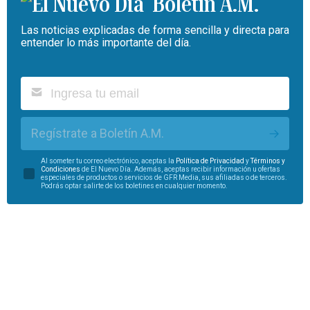
Boletín A.M.
Las noticias explicadas de forma sencilla y directa para
entender lo más importante del día.
Regístrate a Boletín A.M.
Al someter tu correo electrónico, aceptas la
Política de Privacidad
y
Términos y
Condiciones
de El Nuevo Día. Además, aceptas recibir información u ofertas
especiales de productos o servicios de GFR Media, sus afiliadas o de terceros.
Podrás optar salirte de los boletines en cualquier momento.