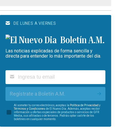
DE LUNES A VIERNES
Boletín A.M.
Las noticias explicadas de forma sencilla y
directa para entender lo más importante del día.
Regístrate a Boletín A.M.
Al someter tu correo electrónico, aceptas la
Política de Privacidad
y
Términos y Condiciones
de El Nuevo Día. Además, aceptas recibir
información u ofertas especiales de productos o servicios de GFR
Media, sus afiliadas o de terceros. Podrás optar salirte de los
boletines en cualquier momento.