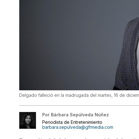
Delgado falleció en la madrugada del martes, 16 de dicie
Por
Bárbara Sepúlveda Núñez
Periodista de Entretenimiento
barbara.sepulveda@gfrmedia.com