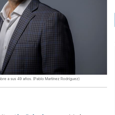
mbre a sus 49 años.
(
Pablo Martínez Rodríguez
)