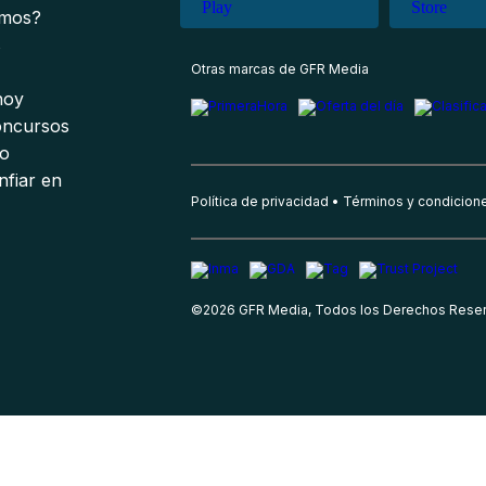
omos?
s
Otras marcas de GFR Media
 hoy
oncursos
io
nfiar en
Política de privacidad
Términos y condicion
©
2026
GFR Media, Todos los Derechos Rese