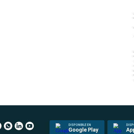
DISPONIBLE EN
DISP
Google Play
Ap