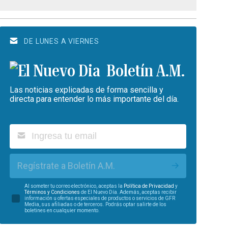
DE LUNES A VIERNES
Boletín A.M.
Las noticias explicadas de forma sencilla y
directa para entender lo más importante del día.
Regístrate a Boletín A.M.
Al someter tu correo electrónico, aceptas la
Política de Privacidad
y
Términos y Condiciones
de El Nuevo Día. Además, aceptas recibir
información u ofertas especiales de productos o servicios de GFR
Media, sus afiliadas o de terceros. Podrás optar salirte de los
boletines en cualquier momento.