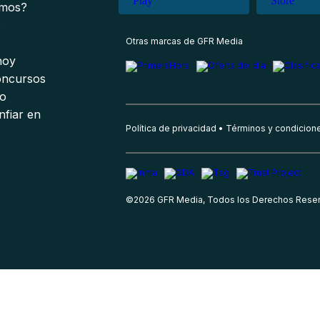
omos?
s
Otras marcas de GFR Media
 hoy
oncursos
io
nfiar en
Política de privacidad
Términos y condicion
©
2026
GFR Media, Todos los Derechos Rese