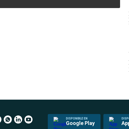
DISPONIBLE EN
DISP
Google Play
Ap