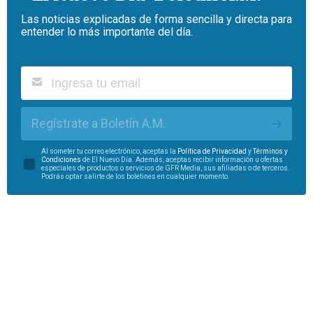
Las noticias explicadas de forma sencilla y directa para
entender lo más importante del día.
Regístrate a Boletín A.M.
Al someter tu correo electrónico, aceptas la
Política de Privacidad
y
Términos y
Condiciones
de El Nuevo Día. Además, aceptas recibir información u ofertas
especiales de productos o servicios de GFR Media, sus afiliadas o de terceros.
Podrás optar salirte de los boletines en cualquier momento.