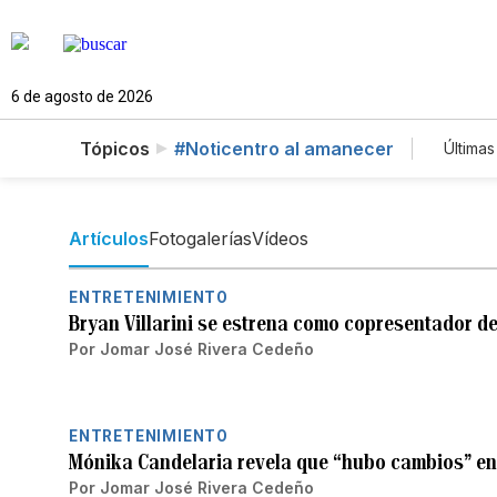
6 de agosto de 2026
Tópicos
#Noticentro al amanecer
Últimas
Est
Te
Ne
Artículos
Fotogalerías
Vídeos
ENTRETENIMIENTO
Bryan Villarini se estrena como copresentador d
Por
Jomar José Rivera Cedeño
ENTRETENIMIENTO
Mónika Candelaria revela que “hubo cambios” en
Por
Jomar José Rivera Cedeño