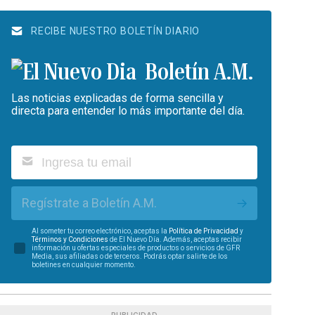
RECIBE NUESTRO BOLETÍN DIARIO
Boletín A.M.
Las noticias explicadas de forma sencilla y
directa para entender lo más importante del día.
Regístrate a Boletín A.M.
Al someter tu correo electrónico, aceptas la
Política de Privacidad
y
Términos y Condiciones
de El Nuevo Día. Además, aceptas recibir
información u ofertas especiales de productos o servicios de GFR
Media, sus afiliadas o de terceros. Podrás optar salirte de los
boletines en cualquier momento.