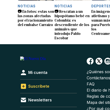
NOTICIAS
NOTICIAS
DEPORTE
📷 En fotos: estas son
📷 Rescatan a un
En imágen
las zonas afectadas
hipopótamo bebé en
atletismo 
por el racionamiento
Colombia: es
suman más
del embalse Carraízo
descendiente de los
para Puert
animales que
los
introdujo Pablo
Centroame
Escobar
¿Quiénes s
Mi cuenta
Contáctano
FAQ
Suscríbete
El diario de
Reglas de c
Newsletters
Mapa del sit
¿Por qué co