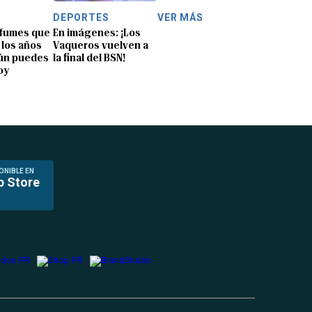
DEPORTES
VER MÁS
rfumes que
En imágenes: ¡Los
 los años
Vaqueros vuelven a
aún puedes
la final del BSN!
oy
ONIBLE EN
p Store