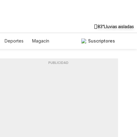
83°
Lluvias aisladas
Deportes
Magacín
Suscriptores
Gastronomía
De Viaje
Podcasts
Horóscopos
PUBLICIDAD