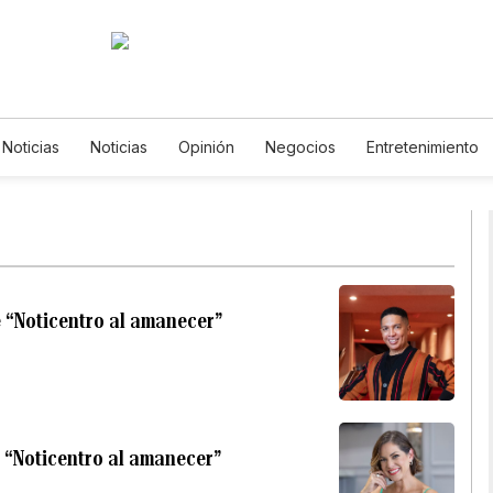
 Noticias
Noticias
Opinión
Negocios
Entretenimiento
ilos de Vida
Mundo
Estados Unidos
Ciencia y Ambiente
cnología
Juegos
Lotería
Vídeos
Fotos
English
wsletters
Feriados
Especiales
e “Noticentro al amanecer”
 “Noticentro al amanecer”