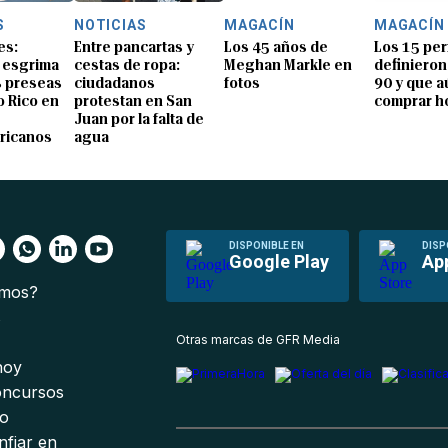
S
NOTICIAS
MAGACÍN
MAGACÍN
es:
Entre pancartas y
Los 45 años de
Los 15 pe
y esgrima
cestas de ropa:
Meghan Markle en
definieron
 preseas
ciudadanos
fotos
90 y que 
o Rico en
protestan en San
comprar h
Juan por la falta de
ricanos
agua
DISPONIBLE EN
DISP
Google Play
Ap
omos?
s
Otras marcas de GFR Media
 hoy
oncursos
io
nfiar en