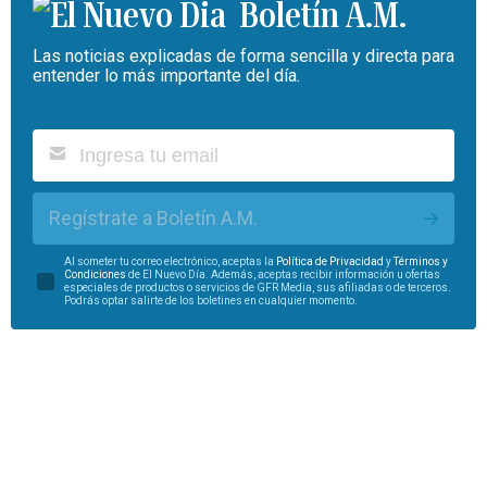
Boletín A.M.
Las noticias explicadas de forma sencilla y directa para
entender lo más importante del día.
Regístrate a Boletín A.M.
Al someter tu correo electrónico, aceptas la
Política de Privacidad
y
Términos y
Condiciones
de El Nuevo Día. Además, aceptas recibir información u ofertas
especiales de productos o servicios de GFR Media, sus afiliadas o de terceros.
Podrás optar salirte de los boletines en cualquier momento.