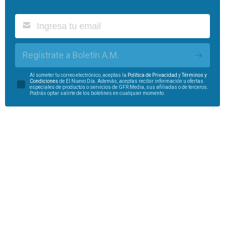
Regístrate a Boletín A.M.
Al someter tu correo electrónico, aceptas la
Política de Privacidad
y
Términos y
Condiciones
de El Nuevo Día. Además, aceptas recibir información u ofertas
especiales de productos o servicios de GFR Media, sus afiliadas o de terceros.
Podrás optar salirte de los boletines en cualquier momento.