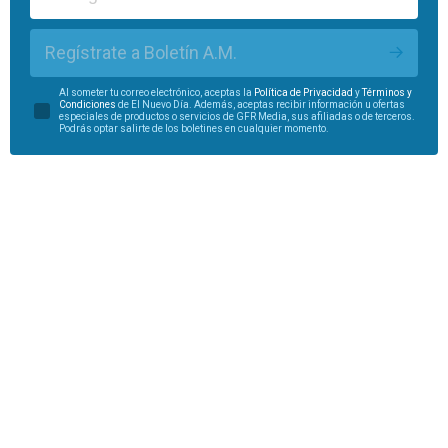
Regístrate a Boletín A.M.
Al someter tu correo electrónico, aceptas la
Política de Privacidad
y
Términos y
Condiciones
de El Nuevo Día. Además, aceptas recibir información u ofertas
especiales de productos o servicios de GFR Media, sus afiliadas o de terceros.
Podrás optar salirte de los boletines en cualquier momento.