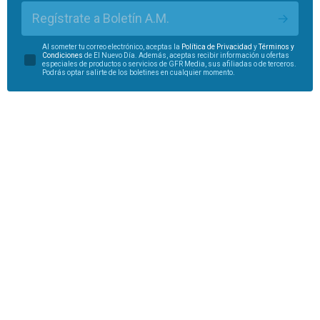
Regístrate a Boletín A.M.
Al someter tu correo electrónico, aceptas la
Política de Privacidad
y
Términos y
Condiciones
de El Nuevo Día. Además, aceptas recibir información u ofertas
especiales de productos o servicios de GFR Media, sus afiliadas o de terceros.
Podrás optar salirte de los boletines en cualquier momento.