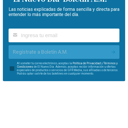
Las noticias explicadas de forma sencilla y directa para
entender lo más importante del día.
Regístrate a Boletín A.M.
Al someter tu correo electrónico, aceptas la
Política de Privacidad
y
Términos y
Condiciones
de El Nuevo Día. Además, aceptas recibir información u ofertas
especiales de productos o servicios de GFR Media, sus afiliadas o de terceros.
Podrás optar salirte de los boletines en cualquier momento.