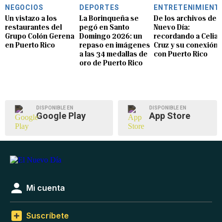
NEGOCIOS
DEPORTES
ENTRETENIMIENT
Un vistazo a los
La Borinqueña se
De los archivos de E
restaurantes del
pegó en Santo
Nuevo Día:
Grupo Colón Gerena
Domingo 2026: un
recordando a Celia
en Puerto Rico
repaso en imágenes
Cruz y su conexión
a las 34 medallas de
con Puerto Rico
oro de Puerto Rico
DISPONIBLE EN
DISPONIBLE EN
Google Play
App Store
Mi cuenta
Suscríbete