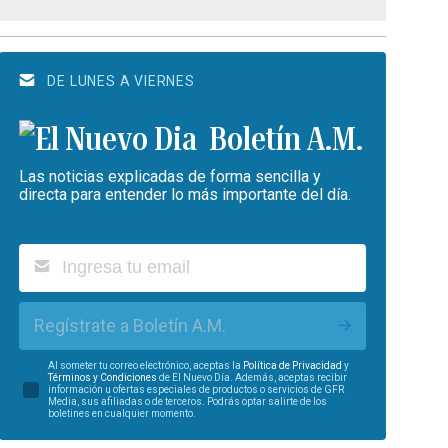
DE LUNES A VIERNES
Boletín A.M.
Las noticias explicadas de forma sencilla y
directa para entender lo más importante del día.
Regístrate a Boletín A.M.
Al someter tu correo electrónico, aceptas la
Política de Privacidad
y
Términos y Condiciones
de El Nuevo Día. Además, aceptas recibir
información u ofertas especiales de productos o servicios de GFR
Media, sus afiliadas o de terceros. Podrás optar salirte de los
boletines en cualquier momento.