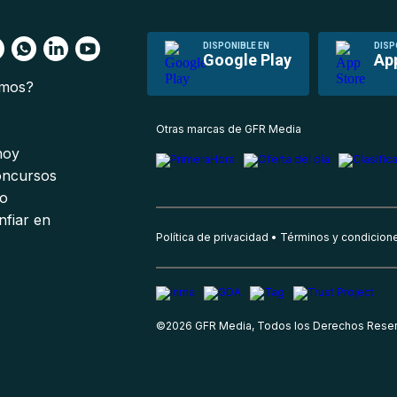
DISPONIBLE EN
DISP
Google Play
Ap
omos?
s
Otras marcas de GFR Media
 hoy
oncursos
io
nfiar en
Política de privacidad
Términos y condicion
©
2026
GFR Media, Todos los Derechos Rese