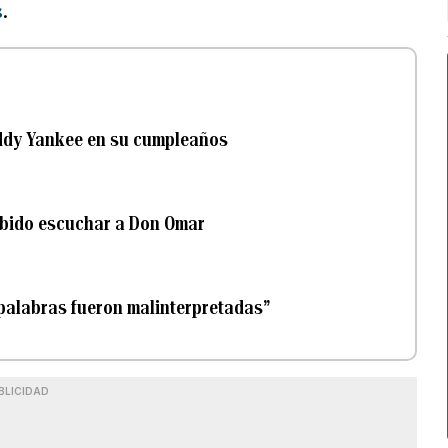
s
.
addy Yankee en su cumpleaños
ibido escuchar a Don Omar
 palabras fueron malinterpretadas”
BLICIDAD