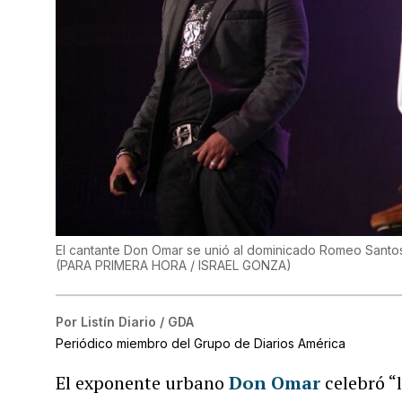
El cantante Don Omar se unió al dominicado Romeo Santos 
(
PARA PRIMERA HORA / ISRAEL GONZA
)
Por
Listín Diario / GDA
Periódico miembro del Grupo de Diarios América
El exponente urbano
Don Omar
celebró “