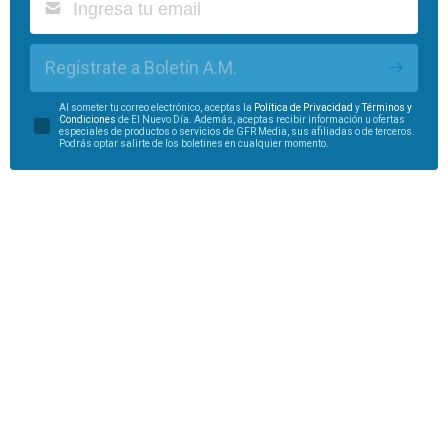
Regístrate a Boletín A.M.
Al someter tu correo electrónico, aceptas la
Política de Privacidad
y
Términos y
Condiciones
de El Nuevo Día. Además, aceptas recibir información u ofertas
especiales de productos o servicios de GFR Media, sus afiliadas o de terceros.
Podrás optar salirte de los boletines en cualquier momento.