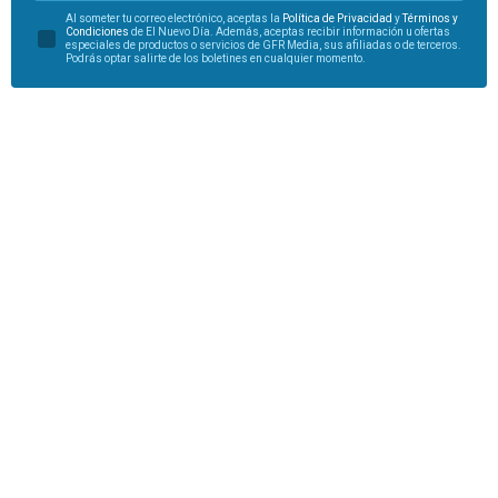
Al someter tu correo electrónico, aceptas la
Política de Privacidad
y
Términos y
Condiciones
de El Nuevo Día. Además, aceptas recibir información u ofertas
especiales de productos o servicios de GFR Media, sus afiliadas o de terceros.
Podrás optar salirte de los boletines en cualquier momento.