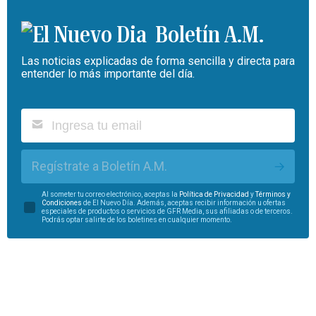
Boletín A.M.
Las noticias explicadas de forma sencilla y directa para
entender lo más importante del día.
Regístrate a Boletín A.M.
Al someter tu correo electrónico, aceptas la
Política de Privacidad
y
Términos y
Condiciones
de El Nuevo Día. Además, aceptas recibir información u ofertas
especiales de productos o servicios de GFR Media, sus afiliadas o de terceros.
Podrás optar salirte de los boletines en cualquier momento.