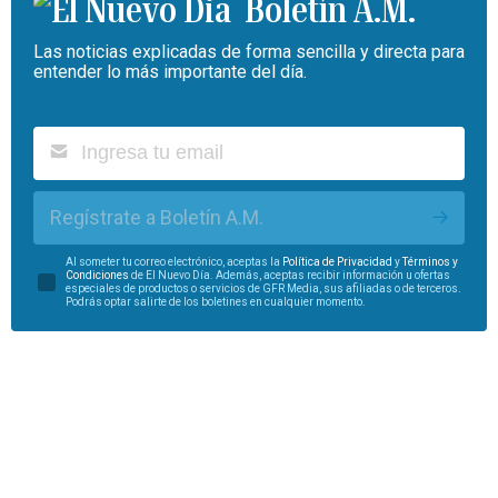
Boletín A.M.
Las noticias explicadas de forma sencilla y directa para
entender lo más importante del día.
Regístrate a Boletín A.M.
Al someter tu correo electrónico, aceptas la
Política de Privacidad
y
Términos y
Condiciones
de El Nuevo Día. Además, aceptas recibir información u ofertas
especiales de productos o servicios de GFR Media, sus afiliadas o de terceros.
Podrás optar salirte de los boletines en cualquier momento.