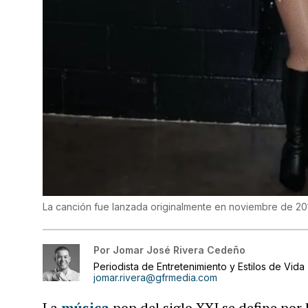
La canción fue lanzada originalmente en noviembre de 20
Por
Jomar José Rivera Cedeño
Periodista de Entretenimiento y Estilos de Vida
jomar.rivera@gfrmedia.com
La
música
pop del siglo XXI se define por 