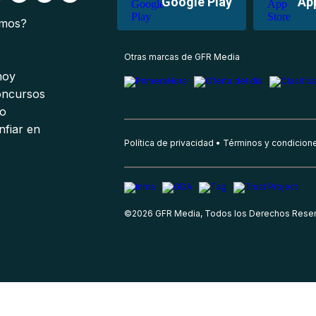
Google Play
Ap
omos?
s
Otras marcas de GFR Media
 hoy
oncursos
io
nfiar en
Política de privacidad
Términos y condicion
©
2026
GFR Media, Todos los Derechos Rese