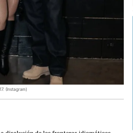
17.
(
Instagram
)
la disolución de las fronteras idiomáticas.