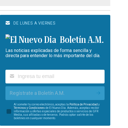
DE LUNES A VIERNES
Boletín A.M.
Las noticias explicadas de forma sencilla y
directa para entender lo más importante del día.
Regístrate a Boletín A.M.
Al someter tu correo electrónico, aceptas la
Política de Privacidad
y
Términos y Condiciones
de El Nuevo Día. Además, aceptas recibir
información u ofertas especiales de productos o servicios de GFR
Media, sus afiliadas o de terceros. Podrás optar salirte de los
boletines en cualquier momento.