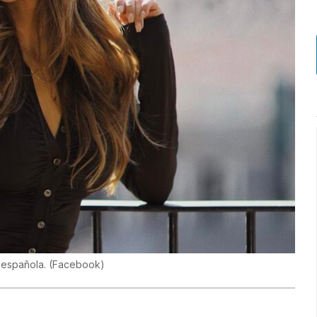
d española.
(
Facebook
)