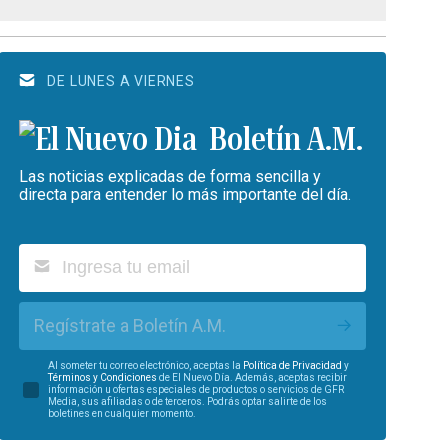
DE LUNES A VIERNES
Boletín A.M.
Las noticias explicadas de forma sencilla y
directa para entender lo más importante del día.
Regístrate a Boletín A.M.
Al someter tu correo electrónico, aceptas la
Política de Privacidad
y
Términos y Condiciones
de El Nuevo Día. Además, aceptas recibir
información u ofertas especiales de productos o servicios de GFR
Media, sus afiliadas o de terceros. Podrás optar salirte de los
boletines en cualquier momento.