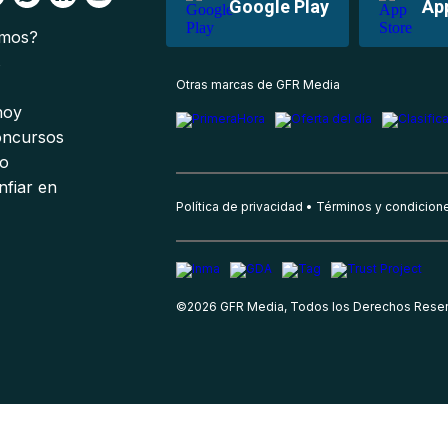
Google Play
Ap
omos?
s
Otras marcas de GFR Media
 hoy
oncursos
io
nfiar en
Política de privacidad
Términos y condicion
©
2026
GFR Media, Todos los Derechos Rese