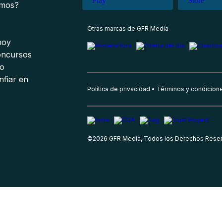
omos?
s
Otras marcas de GFR Media
 hoy
oncursos
io
nfiar en
Política de privacidad
Términos y condicion
©
2026
GFR Media, Todos los Derechos Rese