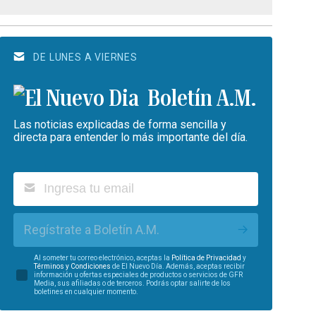
DE LUNES A VIERNES
Boletín A.M.
Las noticias explicadas de forma sencilla y
directa para entender lo más importante del día.
Regístrate a Boletín A.M.
Al someter tu correo electrónico, aceptas la
Política de Privacidad
y
Términos y Condiciones
de El Nuevo Día. Además, aceptas recibir
información u ofertas especiales de productos o servicios de GFR
Media, sus afiliadas o de terceros. Podrás optar salirte de los
boletines en cualquier momento.