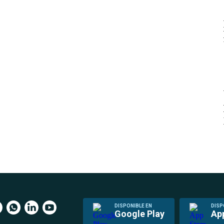
DISPONIBLE EN
DISP
Google Play
Ap