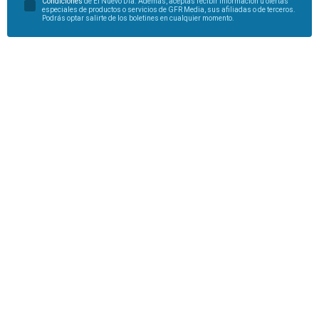
Condiciones
de El Nuevo Día. Además, aceptas recibir información u ofertas
especiales de productos o servicios de GFR Media, sus afiliadas o de terceros.
Podrás optar salirte de los boletines en cualquier momento.