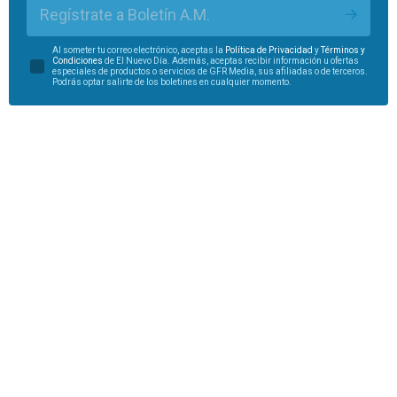
Regístrate a Boletín A.M.
Al someter tu correo electrónico, aceptas la
Política de Privacidad
y
Términos y
Condiciones
de El Nuevo Día. Además, aceptas recibir información u ofertas
especiales de productos o servicios de GFR Media, sus afiliadas o de terceros.
Podrás optar salirte de los boletines en cualquier momento.