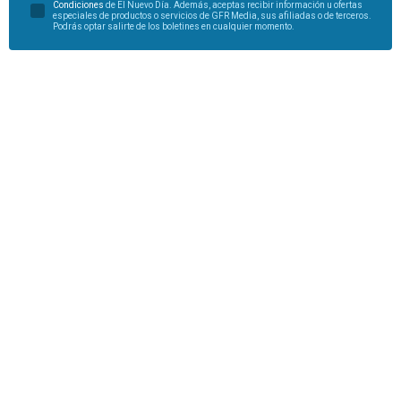
Condiciones
de El Nuevo Día. Además, aceptas recibir información u ofertas
especiales de productos o servicios de GFR Media, sus afiliadas o de terceros.
Podrás optar salirte de los boletines en cualquier momento.