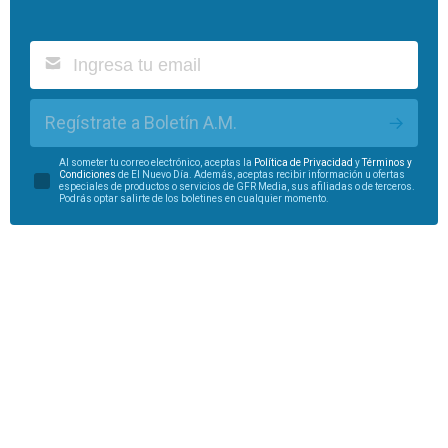
Regístrate a Boletín A.M.
Al someter tu correo electrónico, aceptas la
Política de Privacidad
y
Términos y
Condiciones
de El Nuevo Día. Además, aceptas recibir información u ofertas
especiales de productos o servicios de GFR Media, sus afiliadas o de terceros.
Podrás optar salirte de los boletines en cualquier momento.