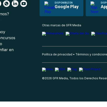
DISPONIBLE EN
DISP
Google Play
Ap
omos?
s
Otras marcas de GFR Media
 hoy
oncursos
io
nfiar en
Política de privacidad
Términos y condicion
©
2026
GFR Media, Todos los Derechos Rese