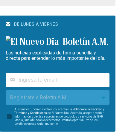
DE LUNES A VIERNES
Boletín A.M.
Las noticias explicadas de forma sencilla y
directa para entender lo más importante del día.
Regístrate a Boletín A.M.
Al someter tu correo electrónico, aceptas la
Política de Privacidad
y
Términos y Condiciones
de El Nuevo Día. Además, aceptas recibir
información u ofertas especiales de productos o servicios de GFR
Media, sus afiliadas o de terceros. Podrás optar salirte de los
boletines en cualquier momento.