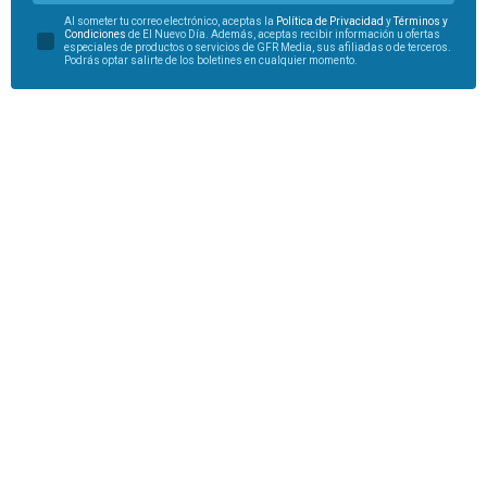
Al someter tu correo electrónico, aceptas la
Política de Privacidad
y
Términos y
Condiciones
de El Nuevo Día. Además, aceptas recibir información u ofertas
especiales de productos o servicios de GFR Media, sus afiliadas o de terceros.
Podrás optar salirte de los boletines en cualquier momento.