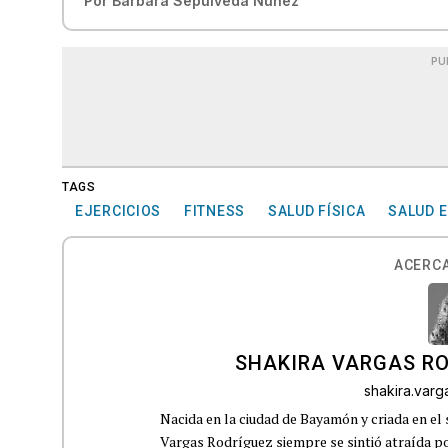
Por
Bárbara Sepúlveda Núñez
PU
TAGS
EJERCICIOS
FITNESS
SALUD FÍSICA
SALUD 
ACERCA
SHAKIRA VARGAS R
shakira.var
Nacida en la ciudad de Bayamón y criada en el 
Vargas Rodríguez siempre se sintió atraída por