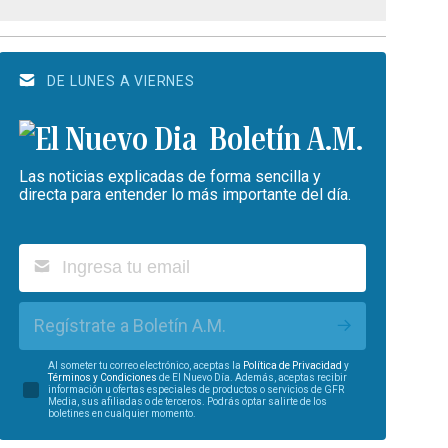
DE LUNES A VIERNES
Boletín A.M.
Las noticias explicadas de forma sencilla y
directa para entender lo más importante del día.
Regístrate a Boletín A.M.
Al someter tu correo electrónico, aceptas la
Política de Privacidad
y
Términos y Condiciones
de El Nuevo Día. Además, aceptas recibir
información u ofertas especiales de productos o servicios de GFR
Media, sus afiliadas o de terceros. Podrás optar salirte de los
boletines en cualquier momento.