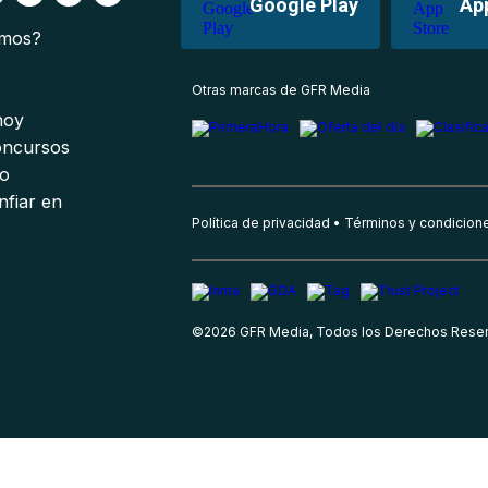
Google Play
Ap
omos?
s
Otras marcas de GFR Media
 hoy
oncursos
io
nfiar en
Política de privacidad
Términos y condicion
©
2026
GFR Media, Todos los Derechos Rese