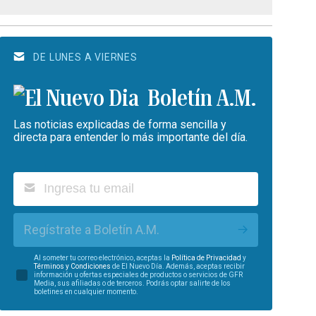
DE LUNES A VIERNES
Boletín A.M.
Las noticias explicadas de forma sencilla y
directa para entender lo más importante del día.
Regístrate a Boletín A.M.
Al someter tu correo electrónico, aceptas la
Política de Privacidad
y
Términos y Condiciones
de El Nuevo Día. Además, aceptas recibir
información u ofertas especiales de productos o servicios de GFR
Media, sus afiliadas o de terceros. Podrás optar salirte de los
boletines en cualquier momento.