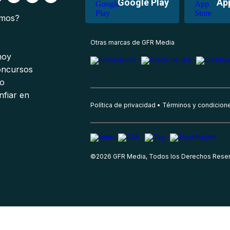
Google Play
Ap
omos?
s
Otras marcas de GFR Media
 hoy
oncursos
io
nfiar en
Política de privacidad
Términos y condicion
©
2026
GFR Media, Todos los Derechos Rese