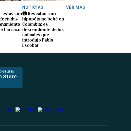
NOTICIAS
VER MÁS
s: estas son
📷 Rescatan a un
afectadas
hipopótamo bebé en
ionamiento
Colombia: es
e Carraízo
descendiente de los
animales que
introdujo Pablo
Escobar
ONIBLE EN
p Store