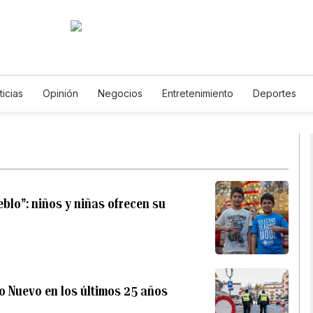
ticias
Opinión
Negocios
Entretenimiento
Deportes
s Unidos
Ciencia y Ambiente
Gastronomía
De Viaje
Te
English
Podcasts
Horóscopos
Newsletters
Feriado
blo”: niños y niñas ofrecen su
o Nuevo en los últimos 25 años