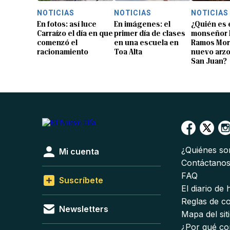
NOTICIAS
NOTICIAS
NOTICIAS
En fotos: así luce
En imágenes: el
¿Quién es 
Carraízo el día en que
primer día de clases
monseñor 
comenzó el
en una escuela en
Ramos Mor
racionamiento
Toa Alta
nuevo arz
San Juan?
¿Quiénes s
Mi cuenta
Contáctano
FAQ
Suscríbete
El diario de
Reglas de c
Newsletters
Mapa del sit
¿Por qué co