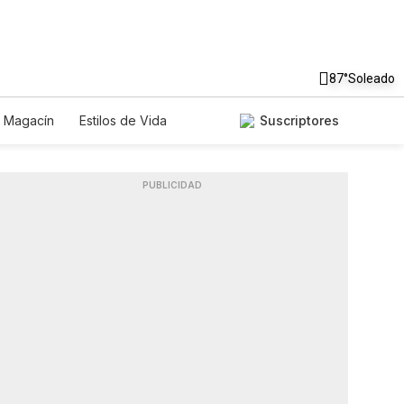
87°
Soleado
Magacín
Estilos de Vida
Suscriptores
cnología
Juegos
Lotería
s
Especiales
PUBLICIDAD