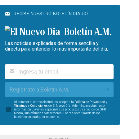
RECIBE NUESTRO BOLETÍN DIARIO
Boletín A.M.
Las noticias explicadas de forma sencilla y
directa para entender lo más importante del día.
Regístrate a Boletín A.M.
Al someter tu correo electrónico, aceptas la
Política de Privacidad
y
Términos y Condiciones
de El Nuevo Día. Además, aceptas recibir
información u ofertas especiales de productos o servicios de GFR
Media, sus afiliadas o de terceros. Podrás optar salirte de los
boletines en cualquier momento.