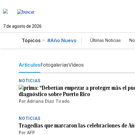
7 de agosto de 2026
Tópicos
#Año Nuevo
Últimas Noticias
No
Mundo
Estado
Vídeos
Fotos
Artículos
Fotogalerías
Vídeos
NOTICIAS
“Deberían empezar a proteger más el pue
diagnóstico sobre Puerto Rico
Por
Adriana Díaz Tirado
NOTICIAS
Tragedias que marcaron las celebraciones de Añ
Por
AFP