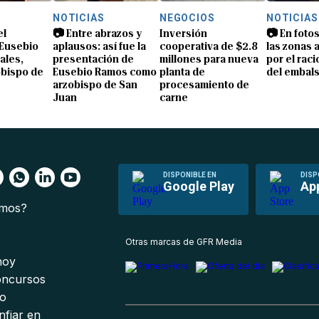
NOTICIAS
NEGOCIOS
NOTICIAS
el
📷 Entre abrazos y
Inversión
📷 En foto
Eusebio
aplausos: así fue la
cooperativa de $2.8
las zonas 
ales,
presentación de
millones para nueva
por el rac
obispo de
Eusebio Ramos como
planta de
del embals
arzobispo de San
procesamiento de
Juan
carne
DISPONIBLE EN
DISP
Google Play
Ap
omos?
s
Otras marcas de GFR Media
 hoy
oncursos
io
nfiar en