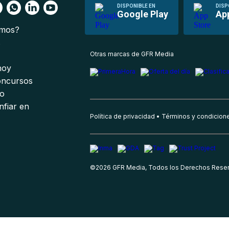
DISPONIBLE EN
DISP
Google Play
Ap
omos?
s
Otras marcas de GFR Media
 hoy
oncursos
io
nfiar en
Política de privacidad
Términos y condicion
©
2026
GFR Media, Todos los Derechos Rese