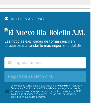
DE LUNES A VIERNES
Boletín A.M.
Las noticias explicadas de forma sencilla y
directa para entender lo más importante del día.
Regístrate a Boletín A.M.
Al someter tu correo electrónico, aceptas la
Política de Privacidad
y
Términos y Condiciones
de El Nuevo Día. Además, aceptas recibir
información u ofertas especiales de productos o servicios de GFR
Media, sus afiliadas o de terceros. Podrás optar salirte de los
boletines en cualquier momento.