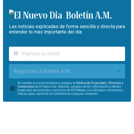
Boletín A.M.
Las noticias explicadas de forma sencilla y directa para
entender lo más importante del día.
Regístrate a Boletín A.M.
Al someter tu correo electrónico, aceptas la
Política de Privacidad
y
Términos y
Condiciones
de El Nuevo Día. Además, aceptas recibir información u ofertas
especiales de productos o servicios de GFR Media, sus afiliadas o de terceros.
Podrás optar salirte de los boletines en cualquier momento.