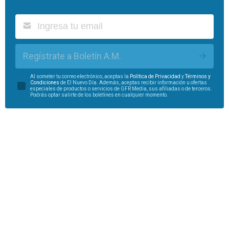
Regístrate a Boletín A.M.
Al someter tu correo electrónico, aceptas la
Política de Privacidad
y
Términos y
Condiciones
de El Nuevo Día. Además, aceptas recibir información u ofertas
especiales de productos o servicios de GFR Media, sus afiliadas o de terceros.
Podrás optar salirte de los boletines en cualquier momento.