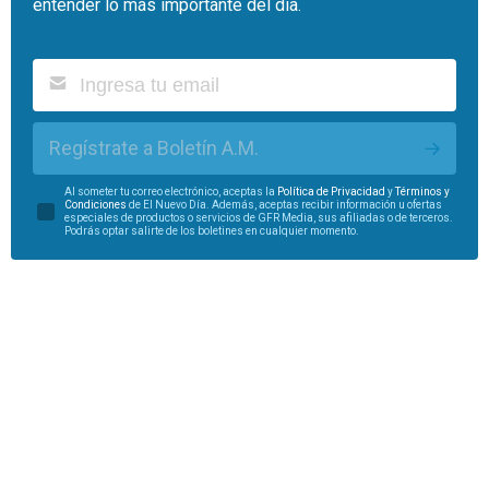
entender lo más importante del día.
Regístrate a Boletín A.M.
Al someter tu correo electrónico, aceptas la
Política de Privacidad
y
Términos y
Condiciones
de El Nuevo Día. Además, aceptas recibir información u ofertas
especiales de productos o servicios de GFR Media, sus afiliadas o de terceros.
Podrás optar salirte de los boletines en cualquier momento.