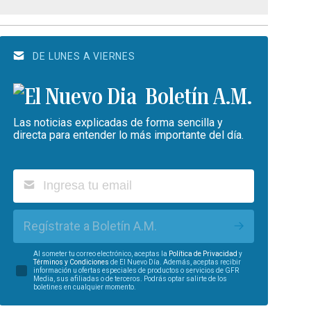
DE LUNES A VIERNES
Boletín A.M.
Las noticias explicadas de forma sencilla y
directa para entender lo más importante del día.
Regístrate a Boletín A.M.
Al someter tu correo electrónico, aceptas la
Política de Privacidad
y
Términos y Condiciones
de El Nuevo Día. Además, aceptas recibir
información u ofertas especiales de productos o servicios de GFR
Media, sus afiliadas o de terceros. Podrás optar salirte de los
boletines en cualquier momento.