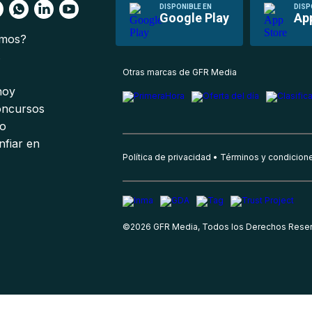
DISPONIBLE EN
DISP
Google Play
Ap
omos?
s
Otras marcas de GFR Media
 hoy
oncursos
io
nfiar en
Política de privacidad
Términos y condicion
©
2026
GFR Media, Todos los Derechos Rese