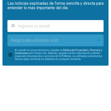
Las noticias explicadas de forma sencilla y directa para
entender lo más importante del día.
Regístrate a Boletín A.M.
Al someter tu correo electrónico, aceptas la
Política de Privacidad
y
Términos y
Condiciones
de El Nuevo Día. Además, aceptas recibir información u ofertas
especiales de productos o servicios de GFR Media, sus afiliadas o de terceros.
Podrás optar salirte de los boletines en cualquier momento.