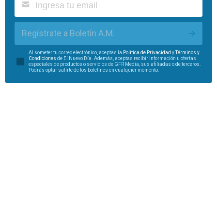
Regístrate a Boletín A.M.
Al someter tu correo electrónico, aceptas la
Política de Privacidad
y
Términos y
Condiciones
de El Nuevo Día. Además, aceptas recibir información u ofertas
especiales de productos o servicios de GFR Media, sus afiliadas o de terceros.
Podrás optar salirte de los boletines en cualquier momento.