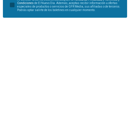
Condiciones
de El Nuevo Día. Además, aceptas recibir información u ofertas
especiales de productos o servicios de GFR Media, sus afiliadas o de terceros.
Podrás optar salirte de los boletines en cualquier momento.