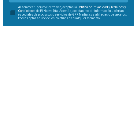
Al someter tu correo electrónico, aceptas la
Política de Privacidad
y
Términos y
Condiciones
de El Nuevo Día. Además, aceptas recibir información u ofertas
especiales de productos o servicios de GFR Media, sus afiliadas o de terceros.
Podrás optar salirte de los boletines en cualquier momento.