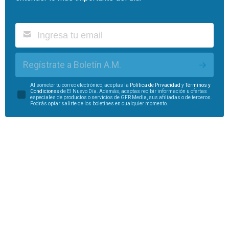
Regístrate a Boletín A.M.
Al someter tu correo electrónico, aceptas la
Política de Privacidad
y
Términos y
Condiciones
de El Nuevo Día. Además, aceptas recibir información u ofertas
especiales de productos o servicios de GFR Media, sus afiliadas o de terceros.
Podrás optar salirte de los boletines en cualquier momento.