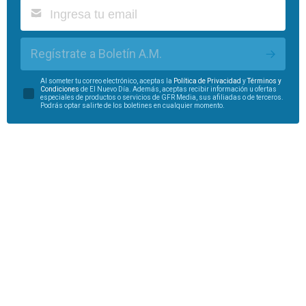
Regístrate a Boletín A.M.
Al someter tu correo electrónico, aceptas la
Política de Privacidad
y
Términos y
Condiciones
de El Nuevo Día. Además, aceptas recibir información u ofertas
especiales de productos o servicios de GFR Media, sus afiliadas o de terceros.
Podrás optar salirte de los boletines en cualquier momento.