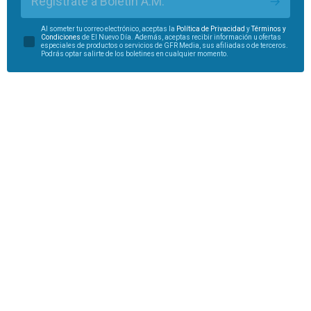
Regístrate a Boletín A.M.
Al someter tu correo electrónico, aceptas la
Política de Privacidad
y
Términos y
Condiciones
de El Nuevo Día. Además, aceptas recibir información u ofertas
especiales de productos o servicios de GFR Media, sus afiliadas o de terceros.
Podrás optar salirte de los boletines en cualquier momento.