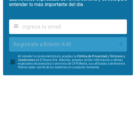
entender lo más importante del día.
Regístrate a Boletín A.M.
Al someter tu correo electrónico, aceptas la
Política de Privacidad
y
Términos y
Condiciones
de El Nuevo Día. Además, aceptas recibir información u ofertas
especiales de productos o servicios de GFR Media, sus afiliadas o de terceros.
Podrás optar salirte de los boletines en cualquier momento.