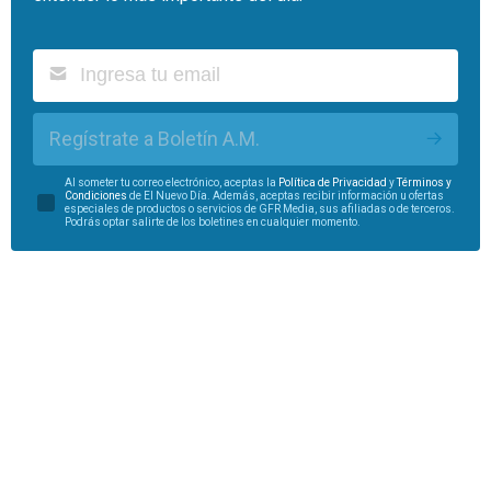
Regístrate a Boletín A.M.
Al someter tu correo electrónico, aceptas la
Política de Privacidad
y
Términos y
Condiciones
de El Nuevo Día. Además, aceptas recibir información u ofertas
especiales de productos o servicios de GFR Media, sus afiliadas o de terceros.
Podrás optar salirte de los boletines en cualquier momento.