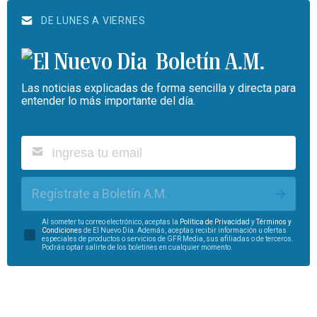
DE LUNES A VIERNES
Boletín A.M.
Las noticias explicadas de forma sencilla y directa para
entender lo más importante del día.
Regístrate a Boletín A.M.
Al someter tu correo electrónico, aceptas la
Política de Privacidad
y
Términos y
Condiciones
de El Nuevo Día. Además, aceptas recibir información u ofertas
especiales de productos o servicios de GFR Media, sus afiliadas o de terceros.
Podrás optar salirte de los boletines en cualquier momento.