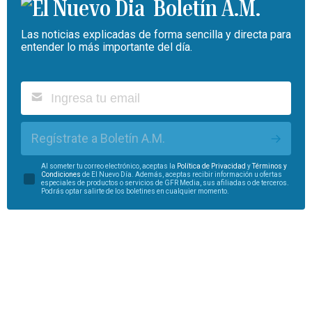
Boletín A.M.
Las noticias explicadas de forma sencilla y directa para
entender lo más importante del día.
Regístrate a Boletín A.M.
Al someter tu correo electrónico, aceptas la
Política de Privacidad
y
Términos y
Condiciones
de El Nuevo Día. Además, aceptas recibir información u ofertas
especiales de productos o servicios de GFR Media, sus afiliadas o de terceros.
Podrás optar salirte de los boletines en cualquier momento.