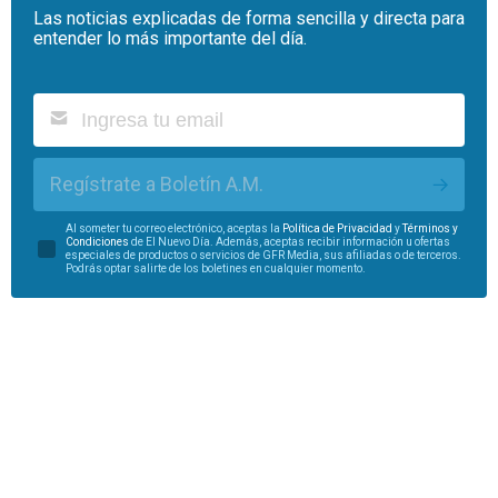
Las noticias explicadas de forma sencilla y directa para
entender lo más importante del día.
Regístrate a Boletín A.M.
Al someter tu correo electrónico, aceptas la
Política de Privacidad
y
Términos y
Condiciones
de El Nuevo Día. Además, aceptas recibir información u ofertas
especiales de productos o servicios de GFR Media, sus afiliadas o de terceros.
Podrás optar salirte de los boletines en cualquier momento.